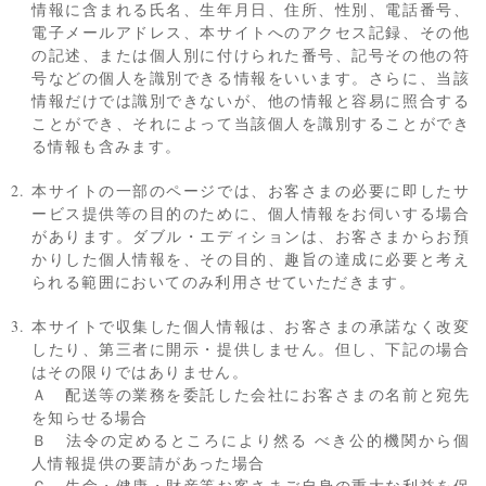
情報に含まれる氏名、生年月日、住所、性別、電話番号、
電子メールアドレス、本サイトへのアクセス記録、その他
の記述、または個人別に付けられた番号、記号その他の符
号などの個人を識別できる情報をいいます。さらに、当該
情報だけでは識別できないが、他の情報と容易に照合する
ことができ、それによって当該個人を識別することができ
る情報も含みます。
本サイトの一部のページでは、お客さまの必要に即したサ
ービス提供等の目的のために、個人情報をお伺いする場合
があります。ダブル・エディションは、お客さまからお預
かりした個人情報を、その目的、趣旨の達成に必要と考え
られる範囲においてのみ利用させていただきます。
本サイトで収集した個人情報は、お客さまの承諾なく改変
したり、第三者に開示・提供しません。但し、下記の場合
はその限りではありません。
Ａ 配送等の業務を委託した会社にお客さまの名前と宛先
を知らせる場合
Ｂ 法令の定めるところにより然る べき公的機関から個
人情報提供の要請があった場合
Ｃ 生命・健康・財産等お客さまご自身の重大な利益を保